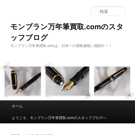
検
索
モンブラン万年筆買取.comのスタ
ッフブログ
モンブラン万年筆買取.comは、日本一の買取価格に挑戦中！！
メインメニュー
ホーム
メインコンテンツへ移動
サブコンテンツへ移動
ようこそ、モンブラン万年筆買取.comのスタッフブログへ