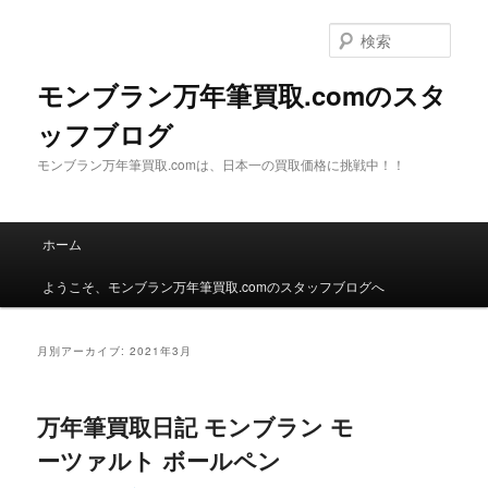
検
索
モンブラン万年筆買取.comのスタ
ッフブログ
モンブラン万年筆買取.comは、日本一の買取価格に挑戦中！！
メインメニュー
ホーム
メインコンテンツへ移動
サブコンテンツへ移動
ようこそ、モンブラン万年筆買取.comのスタッフブログへ
月別アーカイブ:
2021年3月
万年筆買取日記 モンブラン モ
ーツァルト ボールペン