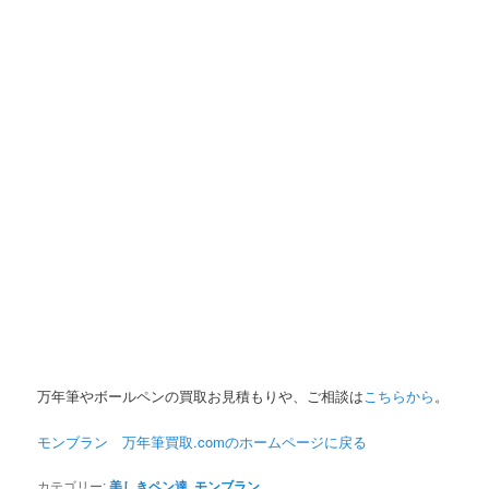
万年筆やボールペンの買取お見積もりや、ご相談は
こちらから
。
モンブラン 万年筆買取.comのホームページに
戻る
カテゴリー:
美しきペン達
,
モンブラン