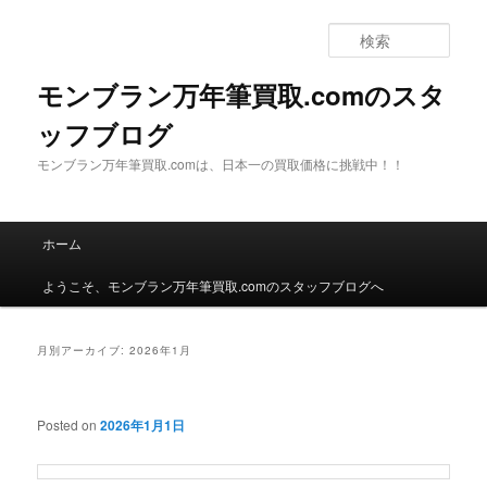
検
索
モンブラン万年筆買取.comのスタ
ッフブログ
モンブラン万年筆買取.comは、日本一の買取価格に挑戦中！！
メインメニュー
ホーム
メインコンテンツへ移動
サブコンテンツへ移動
ようこそ、モンブラン万年筆買取.comのスタッフブログへ
月別アーカイブ:
2026年1月
Posted on
2026年1月1日