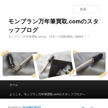
検
索
モンブラン万年筆買取.comのスタ
ッフブログ
モンブラン万年筆買取.comは、日本一の買取価格に挑戦中！！
メインメニュー
ホーム
メインコンテンツへ移動
サブコンテンツへ移動
ようこそ、モンブラン万年筆買取.comのスタッフブログへ
Posted on
2016年5月6日
投稿ナビゲーシ